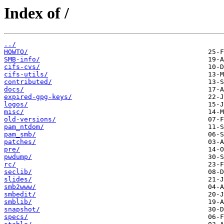
Index of /
../
HOWTO/
SMB-info/
cifs-cvs/
cifs-utils/
contributed/
docs/
expired-gpg-keys/
logos/
misc/
old-versions/
pam_ntdom/
pam_smb/
patches/
pre/
pwdump/
rc/
seclib/
slides/
smb2www/
smbedit/
smblib/
snapshot/
specs/