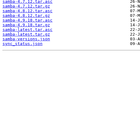
samba-4.7.12.tar.asc
samba-4.7.12.tar.gz
samba-4.8.12.tar.asc
samba-4.8.12.tar.gz
samba-4.9.18.tar.asc
samba-4.9.18.tar.gz
samba-latest.tar.asc
samba-latest.tar.gz
samba-versions.json
sync_status.json